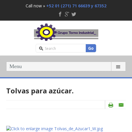
Call now »
+52 01 (271) 71 66639 y 67352
Go
Menu
Tolvas para azúcar.