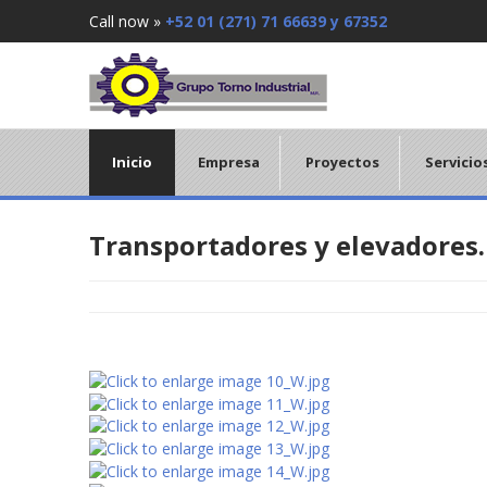
Call now »
+52 01 (271) 71 66639 y 67352
Inicio
Empresa
Proyectos
Servicio
Transportadores y elevadores.